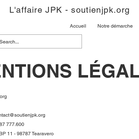
L'affaire JPK - soutienjpk.org
Accueil
Notre démarche
NTIONS LÉGA
.org
ntact@soutienjpk.org
) 87 777.600
BP 11 - 98787 Tearavero