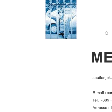
ME
soutienjpk
E-mail :
co
Tél. : (689
Adresse : 